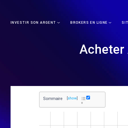
INVESTIR SON ARGENT
BROKERS EN LIGNE
SI
Acheter 
Sommaire
[
show
]