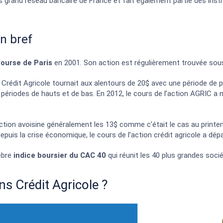
us grand réseau bancaire de France et fait également partie des insti
en bref
ourse de Paris
en 2001. Son action est régulièrement trouvée sous
 Crédit Agricole tournait aux alentours de 20$ avec une période de 
s périodes de hauts et de bas. En 2012, le cours de l’action AGRIC
action avoisine généralement les 13$ comme c’était le cas au printe
epuis la crise économique, le cours de l’action crédit agricole a dép
lèbre
indice boursier du
CAC 40
qui réunit les 40 plus grandes soci
s Crédit Agricole ?