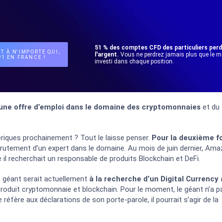
51 % des comptes CFD des particuliers per
T À N'IMPORTE QUI,
l'argent.
Vous ne perdrez jamais plus que le 
1 EN FRANCE !
investi dans chaque position.
une offre d’emploi dans le domaine des cryptomonnaies
et du
riques prochainement ? Tout le laisse penser.
Pour la deuxième f
ecrutement d’un expert dans le domaine. Au mois de juin dernier, Am
 il recherchait un responsable de produits Blockchain et DeFi.
Le géant serait actuellement
à la recherche d’un Digital Currency
 produit cryptomonnaie et blockchain. Pour le moment, le géant n’a p
e réfère aux déclarations de son porte-parole, il pourrait s’agir de la