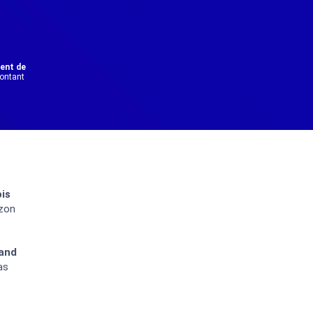
dent de
montant
ois
azon
 and
as