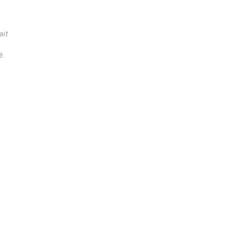
ait
é.