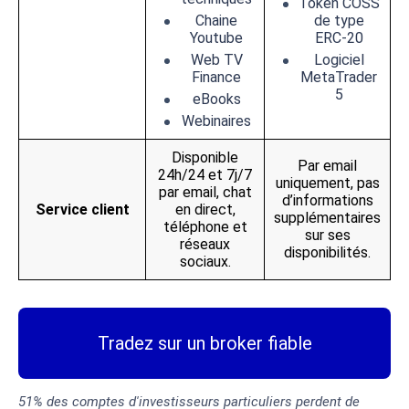
Token COSS
Chaine
de type
Youtube
ERC-20
Web TV
Logiciel
Finance
MetaTrader
5
eBooks
Webinaires
Disponible
Par email
24h/24 et 7j/7
uniquement, pas
par email, chat
d’informations
Service client
en direct,
supplémentaires
téléphone et
sur ses
réseaux
disponibilités.
sociaux.
Tradez sur un broker fiable
51% des comptes d'investisseurs particuliers perdent de