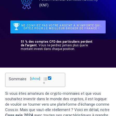
(KNF)
NE CONFIEZ PAS VOTRE ARGENT À N’IMPORTE QUI,
OPTEZ POUR LE MEILLEUR BROKER DE FRANCE !
51 % des comptes CFD des particuliers perdent
de l'argent.
Vous ne perdrez jamais plus que le
montant investi dans chaque position.
Sommaire
[
show
]
Si vous êtes amateurs de crypto-monnaies et que vous
souhaitez investir dans le monde des cryptos, il est logique
de vouloir se tourner vers une plateforme d’échange comme
Coss.io. Mais que vaut-elle réellement ? Voici en détail, notre
Coss avis 2024
avec toutes ses caractéristiques à prendre