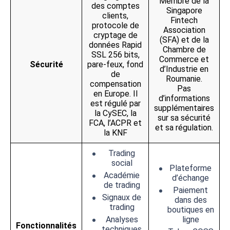
Membre de la
des comptes
Singapore
clients,
Fintech
protocole de
Association
cryptage de
(SFA) et de la
données Rapid
Chambre de
SSL 256 bits,
Commerce et
Sécurité
pare-feux, fond
d’Industrie en
de
Roumanie.
compensation
Pas
en Europe. Il
d’informations
est régulé par
supplémentaires
la CySEC, la
sur sa sécurité
FCA, l’ACPR et
et sa régulation.
la KNF
Trading
social
Plateforme
Académie
d’échange
de trading
Paiement
Signaux de
dans des
trading
boutiques en
Analyses
ligne
Fonctionnalités
techniques