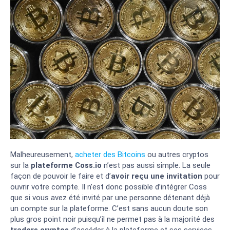
Malheureusement,
acheter des Bitcoins
ou autres cryptos
sur la
plateforme Coss.io
n’est pas aussi simple. La seule
façon de pouvoir le faire et d’
avoir reçu une invitation
pour
ouvrir votre compte. Il n’est donc possible d’intégrer Coss
que si vous avez été invité par une personne détenant déjà
un compte sur la plateforme. C’est sans aucun doute son
plus gros point noir puisqu’il ne permet pas à la majorité des