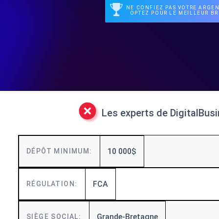
NE CONFIEZ PAS VOTRE ARGEN
OPTEZ POUR LE MEILLEUR BR
Les experts de DigitalBus
10 000$
DÉPÔT MINIMUM:
FCA
RÉGULATION:
Grande-Bretagne
SIÈGE SOCIAL: