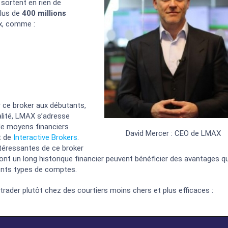
 sortent en rien de
plus de
400 millions
rix, comme :
ce broker aux débutants,
éalité, LMAX s’adresse
 de moyens financiers
David Mercer : CEO de LMAX
t de
Interactive Brokers
.
ntéressantes de ce broker
i ont un long historique financier peuvent bénéficier des avantages q
rents types de comptes.
ader plutôt chez des courtiers moins chers et plus efficaces :