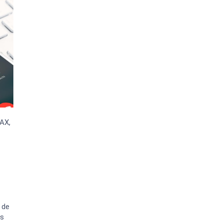
AX,
 de
rs