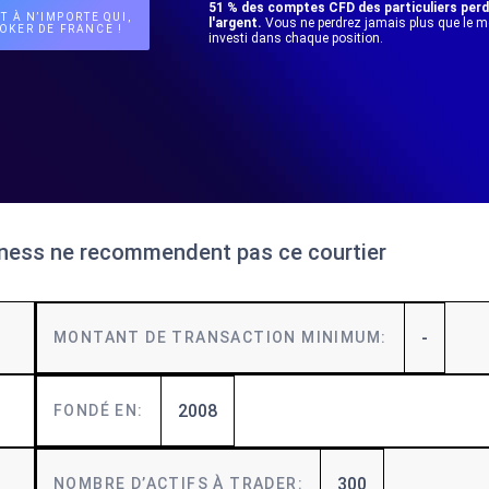
51 % des comptes CFD des particuliers per
T À N’IMPORTE QUI,
l'argent.
Vous ne perdrez jamais plus que le 
OKER DE FRANCE !
investi dans chaque position.
iness ne recommendent pas ce courtier
-
MONTANT DE TRANSACTION MINIMUM:
2008
FONDÉ EN:
300
NOMBRE D’ACTIFS À TRADER: