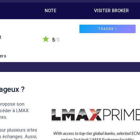
NOTE
VISITER
ageux ?
s à la
TRADE
risée et
 propose son
51 % des comptes CFD
5
/5
perdent de 
ccéder à LMAX
Vous ne perdrez ja
ble
res.
montant investi dans
e traders
ur plusieurs sites
es échanges. Aussi,