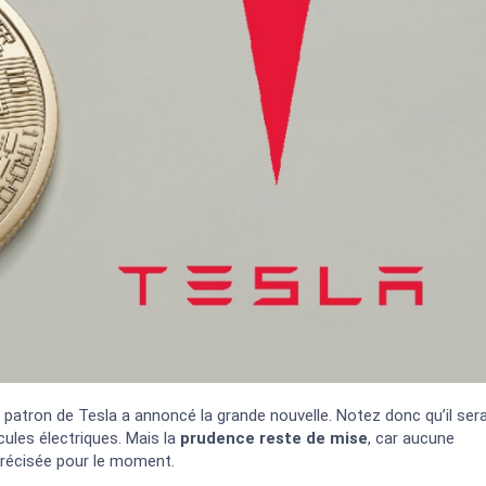
 patron de Tesla a annoncé la grande nouvelle. Notez donc qu’il ser
cules électriques. Mais la
prudence reste de mise
, car aucune
précisée pour le moment.