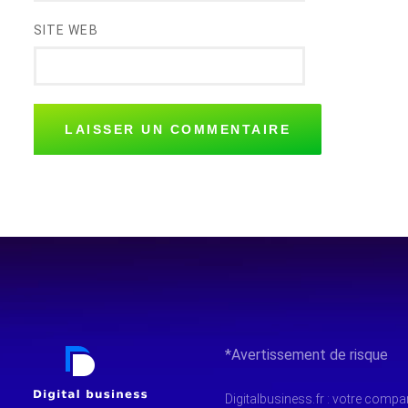
SITE WEB
*Avertissement de risque
Digitalbusiness.fr : votre comp