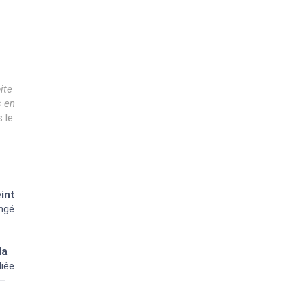
ite
s en
 le
int
angé
la
liée
 –