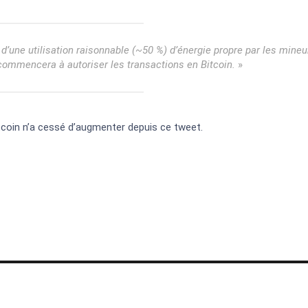
 d’une utilisation raisonnable (~50 %) d’énergie propre par les mineu
commencera à autoriser les transactions en Bitcoin.
»
itcoin n’a cessé d’augmenter depuis ce tweet.