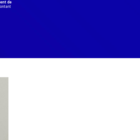
dent de
montant