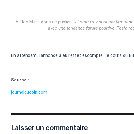
A Elon Musk donc de publier : «
Lorsqu’il y aura confirmation
avec une tendance future positive, Tesla re
En attendant, l’annonce a eu l’effet escompté : le cours du B
Source :
journalducoin.com
Laisser un commentaire