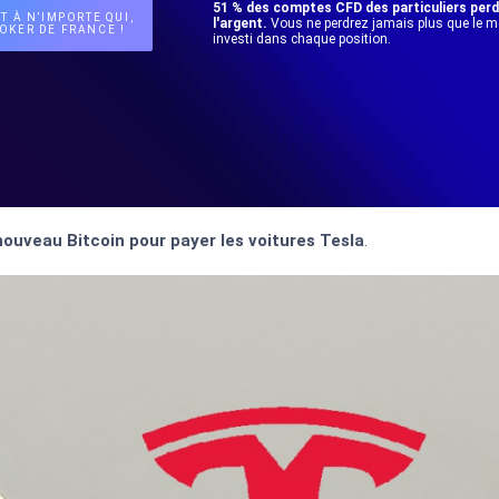
51 % des comptes CFD des particuliers per
T À N’IMPORTE QUI,
l'argent.
Vous ne perdrez jamais plus que le 
OKER DE FRANCE !
investi dans chaque position.
 nouveau Bitcoin pour payer les voitures Tesla
.