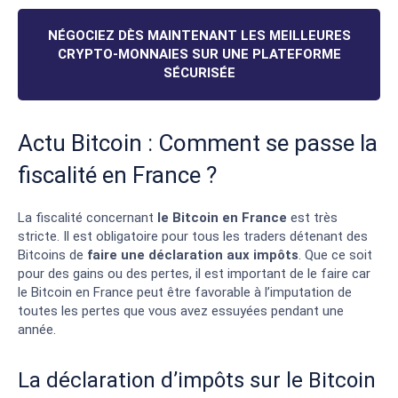
NÉGOCIEZ DÈS MAINTENANT LES MEILLEURES
CRYPTO-MONNAIES SUR UNE PLATEFORME
SÉCURISÉE
Actu Bitcoin : Comment se passe la
fiscalité en France ?
La fiscalité concernant
le Bitcoin en France
est très
stricte. Il est obligatoire pour tous les traders détenant des
Bitcoins de
faire une déclaration aux impôts
. Que ce soit
pour des gains ou des pertes, il est important de le faire car
Les avantages
le Bitcoin en France peut être favorable à l’imputation de
toutes les pertes que vous avez essuyées pendant une
Haute sécurité et autorisé par l’AMF
année.
Outils pédagogiques de qualité
Plateforme de trading intuitive
La déclaration d’impôts sur le Bitcoin