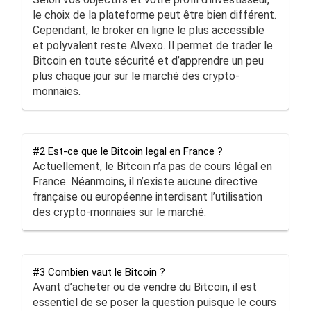
le choix de la plateforme peut être bien différent.
Cependant, le broker en ligne le plus accessible
et polyvalent reste Alvexo. Il permet de trader le
Bitcoin en toute sécurité et d’apprendre un peu
plus chaque jour sur le marché des crypto-
Les avantages
monnaies.
Plateforme de trading fiable et très sécurisée
Outils pédagogiques de grande qualité
#2 Est-ce que le Bitcoin legal en France ?
Beaucoup d’outils d’analyses disponibles
Actuellement, le Bitcoin n’a pas de cours légal en
France. Néanmoins, il n’existe aucune directive
Bonne sélection de crypto-monnaies
française ou européenne interdisant l’utilisation
des crypto-monnaies sur le marché.
#3 Combien vaut le Bitcoin ?
Avant d’acheter ou de vendre du Bitcoin, il est
essentiel de se poser la question puisque le cours