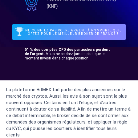
(KNF)
NE CONFIEZ PAS VOTRE ARGENT À N’IMPORTE QUI,
OPTEZ POUR LE MEILLEUR BROKER DE FRANCE !
51 % des comptes CFD des particuliers perdent
de l'argent.
Vous ne perdrez jamais plus que le
montant investi dans chaque position.
La plateforme BitMEX fait partie des plus anciennes sur le
marché des cryptos. Aussi, les avis à son sujet sont le plus
souvent opposés. Certains en font l’éloge, et d’autres
continuent à douter de sa fiabilité. Afin de mettre un terme à
ce débat interminable, le broker décide de se conformer aux
demandes des organismes régulateurs, et appliquer la règle
du KYC, qui pousse les courtiers à identifier tous leurs
clients.