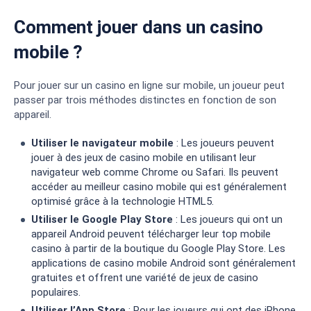
Comment jouer dans un casino
mobile ?
Pour jouer sur un casino en ligne sur mobile, un joueur peut
passer par trois méthodes distinctes en fonction de son
appareil.
Utiliser le navigateur mobile
: Les joueurs peuvent
jouer à des jeux de casino mobile en utilisant leur
navigateur web comme Chrome ou Safari. Ils peuvent
accéder au meilleur casino mobile qui est généralement
optimisé grâce à la technologie HTML5.
Utiliser le Google Play Store
: Les joueurs qui ont un
appareil Android peuvent télécharger leur top mobile
casino à partir de la boutique du Google Play Store. Les
applications de casino mobile Android sont généralement
gratuites et offrent une variété de jeux de casino
populaires.
Utiliser l’App Store
: Pour les joueurs qui ont des iPhone