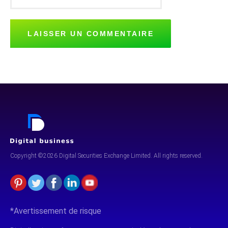
Copyright ©2026 Digital Securities
Exchange Limited. All rights reserved.
*Avertissement de risque