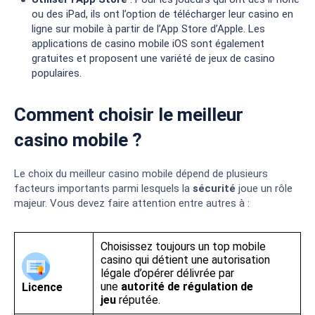
ou des iPad, ils ont l’option de télécharger leur casino en
ligne sur mobile à partir de l’App Store d’Apple. Les
applications de casino mobile iOS sont également
gratuites et proposent une variété de jeux de casino
populaires.
Comment choisir le meilleur
casino mobile ?
Le choix du meilleur casino mobile dépend de plusieurs
facteurs importants parmi lesquels la
sécurité
joue un rôle
majeur. Vous devez faire attention entre autres à :
Choisissez toujours un top mobile
casino qui détient une autorisation
légale d’opérer délivrée par
une
autorité de régulation de
Licence
jeu
réputée.