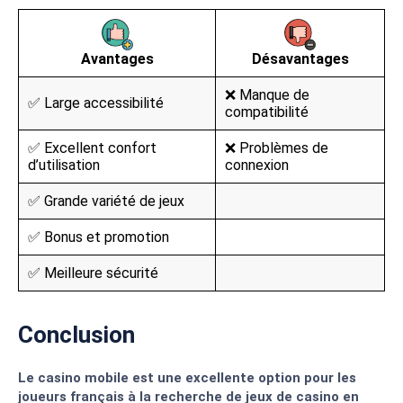
Avantages
Désavantages
❌ Manque de
✅ Large accessibilité
compatibilité
✅ Excellent confort
❌ Problèmes de
d’utilisation
connexion
✅ Grande variété de jeux
✅ Bonus et promotion
✅ Meilleure sécurité
Conclusion
Le casino mobile est une excellente option pour les
joueurs français à la recherche de jeux de casino en