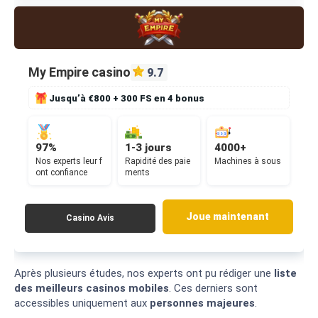
My Empire casino
9.7
Jusqu’à €800 + 300 FS en 4 bonus
97%
1-3 jours
4000+
Nos experts leur f
Rapidité des paie
Machines à sous
ont confiance
ments
Joue maintenant
Casino Avis
Après plusieurs études, nos experts ont pu rédiger une
liste
des meilleurs casinos mobiles
. Ces derniers sont
accessibles uniquement aux
personnes majeures
.