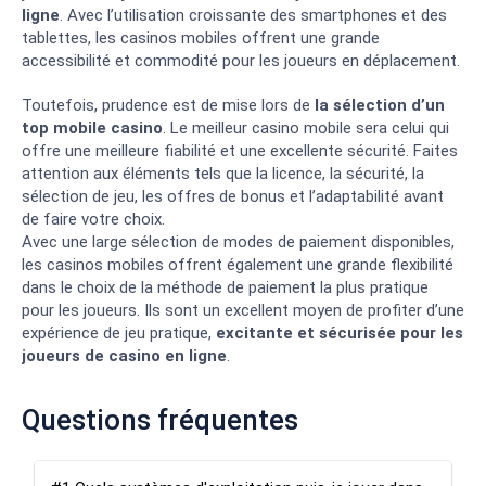
ligne
. Avec l’utilisation croissante des smartphones et des
tablettes, les casinos mobiles offrent une grande
accessibilité et commodité pour les joueurs en déplacement.
Toutefois, prudence est de mise lors de
la sélection d’un
top mobile casino
. Le meilleur casino mobile sera celui qui
offre une meilleure fiabilité et une excellente sécurité. Faites
attention aux éléments tels que la licence, la sécurité, la
sélection de jeu, les offres de bonus et l’adaptabilité avant
de faire votre choix.
Avec une large sélection de modes de paiement disponibles,
les casinos mobiles offrent également une grande flexibilité
dans le choix de la méthode de paiement la plus pratique
pour les joueurs. Ils sont un excellent moyen de profiter d’une
expérience de jeu pratique,
excitante et sécurisée pour les
joueurs de casino en ligne
.
Questions fréquentes