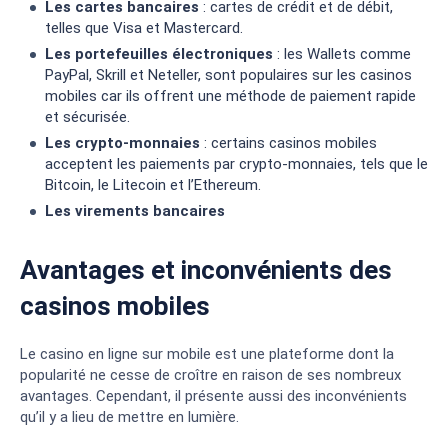
Les cartes bancaires
: cartes de crédit et de débit,
telles que Visa et Mastercard.
Les portefeuilles électroniques
: les Wallets comme
PayPal, Skrill et Neteller, sont populaires sur les casinos
mobiles car ils offrent une méthode de paiement rapide
et sécurisée.
Les crypto-monnaies
: certains casinos mobiles
acceptent les paiements par crypto-monnaies, tels que le
Bitcoin, le Litecoin et l’Ethereum.
Les virements bancaires
Avantages et inconvénients des
casinos mobiles
Le casino en ligne sur mobile est une plateforme dont la
popularité ne cesse de croître en raison de ses nombreux
avantages. Cependant, il présente aussi des inconvénients
qu’il y a lieu de mettre en lumière.