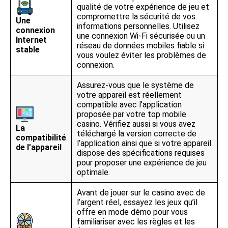
qualité de votre expérience de jeu et
compromettre la sécurité de vos
Une
informations personnelles. Utilisez
connexion
une connexion Wi-Fi sécurisée ou un
Internet
réseau de données mobiles fiable si
stable
vous voulez éviter les problèmes de
connexion.
Assurez-vous que le système de
votre appareil est réellement
compatible avec l’application
proposée par votre top mobile
casino. Vérifiez aussi si vous avez
La
téléchargé la version correcte de
compatibilité
l’application ainsi que si votre appareil
de l’appareil
dispose des spécifications requises
pour proposer une expérience de jeu
optimale.
Avant de jouer sur le casino avec de
l’argent réel, essayez les jeux qu’il
offre en mode démo pour vous
familiariser avec les règles et les