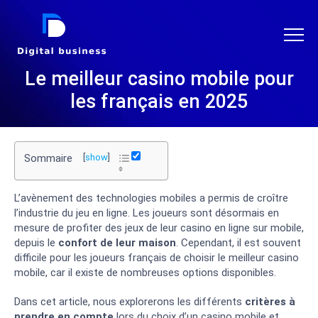
DIGITAL BUSINESS
Le meilleur casino mobile pour
les français en 2025
Sommaire
[
show
]
L’avènement des technologies mobiles a permis de croître
l’industrie du jeu en ligne. Les joueurs sont désormais en
mesure de profiter des jeux de leur casino en ligne sur mobile,
depuis le
confort de leur maison
. Cependant, il est souvent
difficile pour les joueurs français de choisir le meilleur casino
mobile, car il existe de nombreuses options disponibles.
Dans cet article, nous explorerons les différents
critères à
prendre en compte
lors du choix d’un casino mobile et