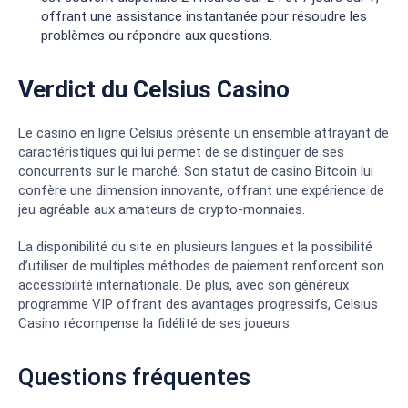
offrant une assistance instantanée pour résoudre les
problèmes ou répondre aux questions.
Verdict du Celsius Casino
Le casino en ligne Celsius présente un ensemble attrayant de
caractéristiques qui lui permet de se distinguer de ses
concurrents sur le marché. Son statut de casino Bitcoin lui
confère une dimension innovante, offrant une expérience de
jeu agréable aux amateurs de crypto-monnaies.
La disponibilité du site en plusieurs langues et la possibilité
d’utiliser de multiples méthodes de paiement renforcent son
accessibilité internationale. De plus, avec son généreux
programme VIP offrant des avantages progressifs, Celsius
Casino récompense la fidélité de ses joueurs.
Questions fréquentes