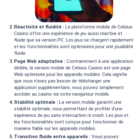
Réactivité et fluidité :
La plateforme mobile de Celsius
Casino offre une expérience de jeu aussi réactive et
fluide que sa version PC. Les jeux se chargent rapidement
et les fonctionnalités sont optimisées pour une jouabilité
fluide.
Page Web adaptative :
Contrairement à une application
dédiée, la version mobile de Celsius Casino est une page
Web optimisée pour les appareils mobiles. Cela signifie
que vous n’avez pas besoin de télécharger une
application supplémentaire, vous pouvez simplement
accéder au casino via votre navigateur mobile.
Stabilité optimale :
La version mobile garantit une
stabilité optimale, vous permettant de profiter d’une
expérience de jeu sans interruption ni crash. Les jeux et
les fonctionnalités sont conçus pour fonctionner de
manière fiable sur les appareils mobiles.
Transition fluide entre appareils :
Vous pouvez