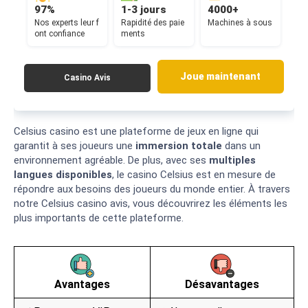
97%
1-3 jours
4000+
Nos experts leur f
Rapidité des paie
Machines à sous
ont confiance
ments
Joue maintenant
Casino Avis
Celsius casino est une plateforme de jeux en ligne qui
garantit à ses joueurs une
immersion totale
dans un
environnement agréable. De plus, avec ses
multiples
langues disponibles
, le casino Celsius est en mesure de
répondre aux besoins des joueurs du monde entier. À travers
notre Celsius casino avis, vous découvrirez les éléments les
plus importants de cette plateforme.
Avantages
Désavantages