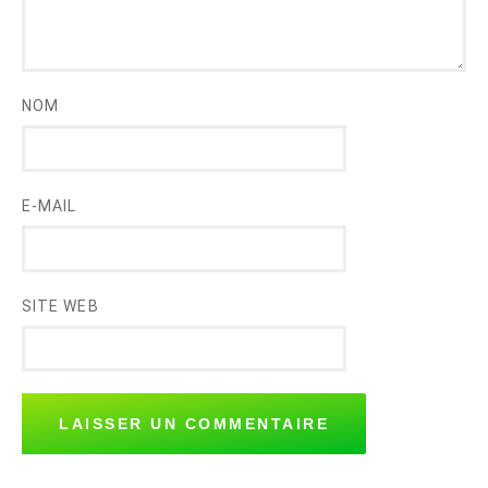
NOM
E-MAIL
SITE WEB