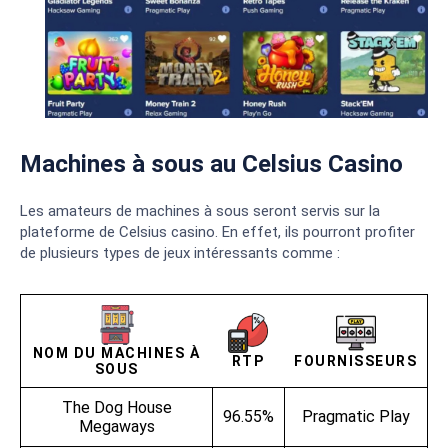
Machines à sous au Celsius Casino
Les amateurs de machines à sous seront servis sur la
plateforme de Celsius casino. En effet, ils pourront profiter
de plusieurs types de jeux intéressants comme :
NOM DU MACHINES À
RTP
FOURNISSEURS
SOUS
The Dog House
96.55%
Pragmatic Play
Megaways