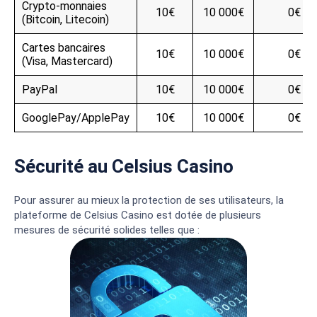
Crypto-monnaies
10€
10 000€
0€
(Bitcoin, Litecoin)
Cartes bancaires
10€
10 000€
0€
(Visa, Mastercard)
PayPal
10€
10 000€
0€
GooglePay/ApplePay
10€
10 000€
0€
Sécurité au Celsius Casino
Pour assurer au mieux la protection de ses utilisateurs, la
plateforme de Celsius Casino est dotée de plusieurs
mesures de sécurité solides telles que :