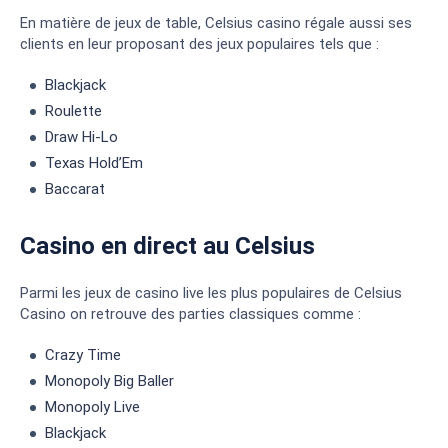
En matière de jeux de table, Celsius casino régale aussi ses
clients en leur proposant des jeux populaires tels que :
Blackjack
Roulette
Draw Hi-Lo
Texas Hold’Em
Baccarat
Casino en direct au Celsius
Parmi les jeux de casino live les plus populaires de Celsius
Casino on retrouve des parties classiques comme :
Crazy Time
Monopoly Big Baller
Monopoly Live
Blackjack