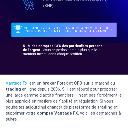
(KNF)
NE CONFIEZ PAS VOTRE ARGENT À N’IMPORTE QUI,
OPTEZ POUR LE MEILLEUR BROKER DE FRANCE !
51 % des comptes CFD des particuliers perdent
de l'argent.
Vous ne perdrez jamais plus que le
montant investi dans chaque position.
Vantage Fx
est un
broker
Forex et
CFD
sur le marché du
trading
en ligne depuis 2006. Si il est réputé pour proposer
une large gamme d’actifs financiers, il n’est pas forcément le
plus apprécié en matière de fiabilité et régulation. Si vous
souhaitez aujourd’hui changer de plateforme de
trading
et
supprimer votre
compte
Vantage
FX, voici les démarches à
suivre.