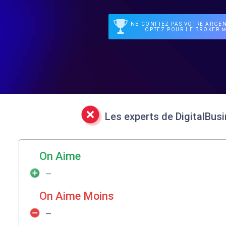
NE CONFIEZ PAS VOTRE ARGEN
OPTEZ POUR LE BROKER №
Les experts de DigitalBus
On Aime
—
On Aime Moins
—