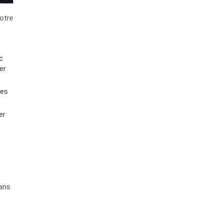
votre
c
er
res
er
dans