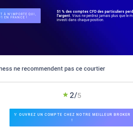
51 % des comptes CFD des particuliers per
T À N'IMPORTE QUI,
l'argent.
Vous ne perdrez jamais plus que le 
1 EN FRANCE !
investi dans chaque position.
iness ne recommendent pas ce courtier
🏅 OUVREZ UN COMPTE CHEZ NOTRE MEILLEUR BROKER
!