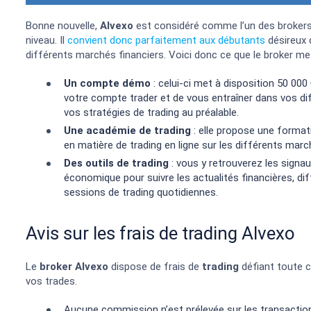
Bonne nouvelle,
Alvexo
est considéré comme l’un des brokers
niveau. Il
convient donc parfaitement aux débutants
désireux 
différents marchés financiers. Voici donc ce que le broker met
Un compte démo
: celui-ci met à disposition 50 000
votre compte trader et de vous entraîner dans vos di
vos stratégies de trading au préalable.
Une académie de trading
: elle propose une format
en matière de trading en ligne sur les différents marc
Des outils de trading
: vous y retrouverez les signau
économique pour suivre les actualités financières, di
sessions de trading quotidiennes.
Avis sur les frais de trading Alvexo
Le
broker
Alvexo
dispose de frais de
trading
défiant toute c
vos trades.
Aucune commission n’est prélevée sur les transactions