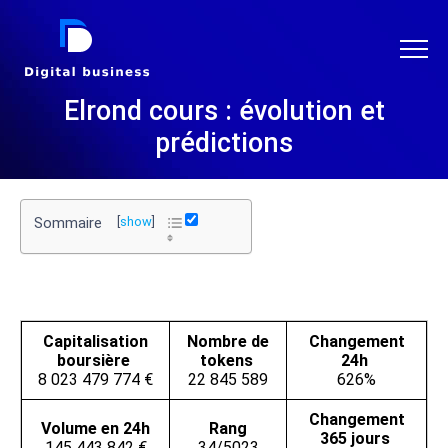
DIGITAL BUSINESS
Elrond cours : évolution et
prédictions
Sommaire
[
show
]
Capitalisation
Nombre de
Changement
boursière
tokens
24h
8 023 479 774 €
22 845 589
626%
Changement
Volume en 24h
Rang
365 jours
145 443 842 €
34/5023