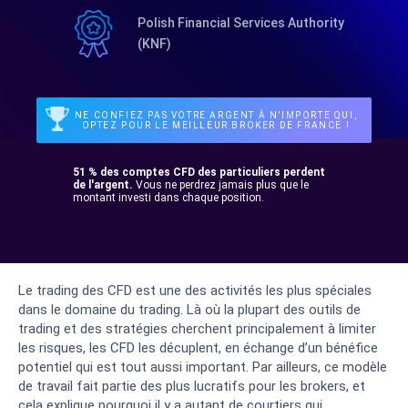
Polish Financial Services Authority
(KNF)
NE CONFIEZ PAS VOTRE ARGENT À N’IMPORTE QUI,
OPTEZ POUR LE MEILLEUR BROKER DE FRANCE !
51 % des comptes CFD des particuliers perdent
de l'argent.
Vous ne perdrez jamais plus que le
montant investi dans chaque position.
Le trading des CFD est une des activités les plus spéciales
dans le domaine du trading. Là où la plupart des outils de
trading et des stratégies cherchent principalement à limiter
les risques, les CFD les décuplent, en échange d’un bénéfice
potentiel qui est tout aussi important. Par ailleurs, ce modèle
de travail fait partie des plus lucratifs pour les brokers, et
cela explique pourquoi il y a autant de courtiers qui