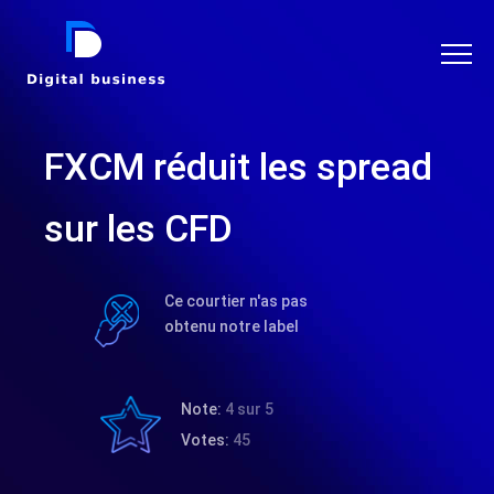
DIGITAL BUSINESS
FXCM réduit les spread
sur les CFD
Ce courtier n'as pas
obtenu notre label
Note:
4 sur 5
Votes:
45