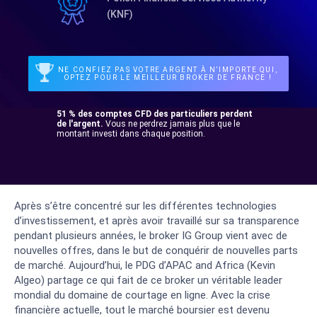
(KNF)
NE CONFIEZ PAS VOTRE ARGENT À N’IMPORTE QUI,
OPTEZ POUR LE MEILLEUR BROKER DE FRANCE !
51 % des comptes CFD des particuliers perdent
de l'argent.
Vous ne perdrez jamais plus que le
montant investi dans chaque position.
Après s’être concentré sur les différentes technologies
d’investissement, et après avoir travaillé sur sa transparence
pendant plusieurs années, le broker IG Group vient avec de
nouvelles offres, dans le but de conquérir de nouvelles parts
de marché. Aujourd’hui, le PDG d’APAC and Africa (Kevin
Algeo) partage ce qui fait de ce broker un véritable leader
mondial du domaine de courtage en ligne. Avec la crise
financière actuelle, tout le marché boursier est devenu