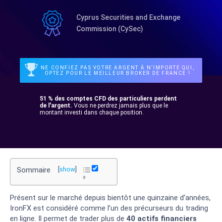
Cyprus Securities and Exchange
Commission (CySec)
NE CONFIEZ PAS VOTRE ARGENT À N’IMPORTE QUI,
OPTEZ POUR LE MEILLEUR BROKER DE FRANCE !
51 % des comptes CFD des particuliers perdent
de l'argent.
Vous ne perdrez jamais plus que le
montant investi dans chaque position.
Sommaire
[
show
]
Présent sur le marché depuis bientôt une quinzaine d’années,
IronFX est considéré comme l’un des précurseurs du trading
en ligne. Il permet de trader plus de
40 actifs financiers