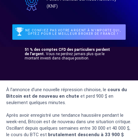
(KNF)
NE CONFIEZ PAS VOTRE ARGENT À N’IMPORTE QUI,
OPTEZ POUR LE MEILLEUR BROKER DE FRANCE !
51 % des comptes CFD des particuliers perdent
de l'argent.
Vous ne perdrez jamais plus que le
montant investi dans chaque position.
À l’annonce d’une nouvelle répression chinoise, le
cours du
Bitcoin est de nouveau en chute
et perd 900 $ en
seulement quelques minutes.
Après avoir enregistré une tendance haussière pendant le
week-end, Bitcoin est de nouveau dans une situation critique.
Oscillant depuis quelques semaines entre 30 000 et 40 000 $,
le cours du BTC est
brutalement descendu à 33 900 $