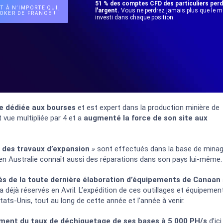
51 % des comptes CFD des particuliers per
T À N’IMPORTE QUI,
l'argent.
Vous ne perdrez jamais plus que le 
OKER DE FRANCE !
investi dans chaque position.
e dédiée aux bourses
et est expert dans la production minière de
 vue multipliée par 4 et a
augmenté la force de son site aux
«
des travaux d’expansion
»
sont effectués dans la base de mina
é en Australie connaît aussi des réparations dans son pays lui-même.
és de la toute dernière élaboration d’équipements de
Canaan
 déjà réservés en Avril. L’expédition de ces outillages et équipemen
ts-Unis, tout au long de cette année et l’année à venir.
ment du taux de déchiquetage de ses bases à 5 000 PH/s
d’ici