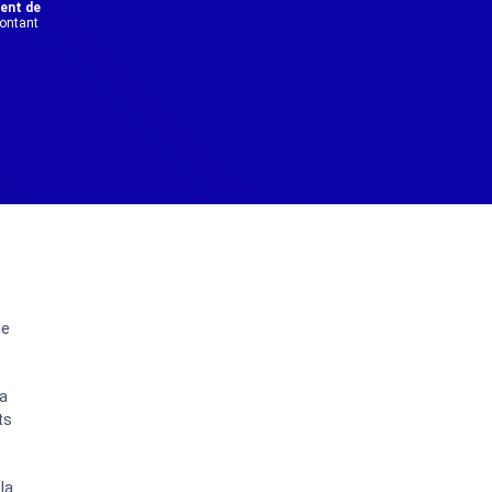
dent de
montant
ge
a
ts
 la