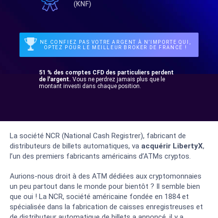
(KNF)
NE CONFIEZ PAS VOTRE ARGENT À N’IMPORTE QUI,
OPTEZ POUR LE MEILLEUR BROKER DE FRANCE !
51 % des comptes CFD des particuliers perdent
de l'argent.
Vous ne perdrez jamais plus que le
montant investi dans chaque position.
La société NCR (National Cash Registrer), fabricant de
distributeurs de billets automatiques, va
acquérir LibertyX
,
l’un des premiers fabricants américains d’ATMs cryptos.
Aurions-nous droit à des ATM dédiées aux cryptomonnaies
un peu partout dans le monde pour bientôt ? Il semble bien
que oui ! La NCR, société américaine fondée en 1884 et
spécialisée dans la fabrication de caisses enregistreuses et
de distributeur automatique de billets a annoncé, il y a