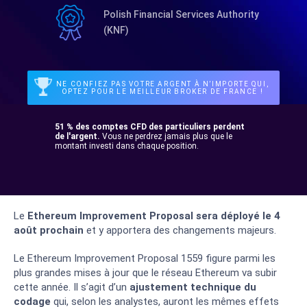
Polish Financial Services Authority
(KNF)
NE CONFIEZ PAS VOTRE ARGENT À N’IMPORTE QUI,
OPTEZ POUR LE MEILLEUR BROKER DE FRANCE !
51 % des comptes CFD des particuliers perdent
de l'argent.
Vous ne perdrez jamais plus que le
montant investi dans chaque position.
Le
Ethereum Improvement Proposal sera déployé le 4
août prochain
et y apportera des changements majeurs.
Le Ethereum Improvement Proposal 1559 figure parmi les
plus grandes mises à jour que le réseau Ethereum va subir
cette année. Il s’agit d’un
ajustement technique du
codage
qui, selon les analystes, auront les mêmes effets