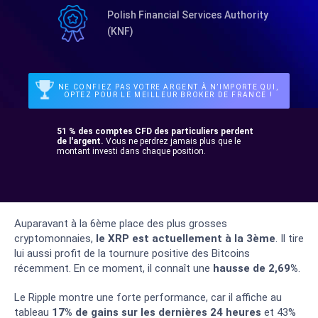
Polish Financial Services Authority
(KNF)
NE CONFIEZ PAS VOTRE ARGENT À N’IMPORTE QUI,
OPTEZ POUR LE MEILLEUR BROKER DE FRANCE !
51 % des comptes CFD des particuliers perdent
de l'argent.
Vous ne perdrez jamais plus que le
montant investi dans chaque position.
Auparavant à la 6
ème
place des plus grosses
cryptomonnaies,
le XRP est actuellement à la 3
ème
. Il tire
lui aussi profit de la tournure positive des Bitcoins
récemment. En ce moment, il connaît une
hausse de 2,69%
.
Le Ripple montre une forte performance, car il affiche au
tableau
17% de gains sur les dernières 24 heures
et 43%