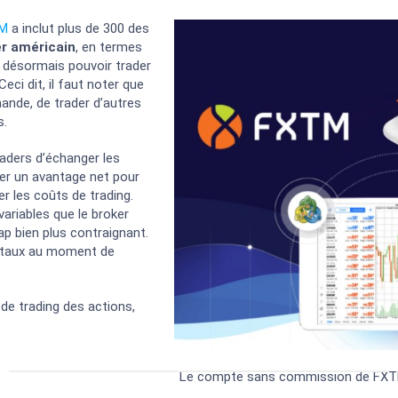
M
a inclut plus de 300 des
r américain
, en termes
t désormais pouvoir trader
eci dit, il faut noter que
mande, de trader d’autres
s.
ders d’échanger les
er un avantage net pour
er les coûts de trading.
variables que le broker
ap bien plus contraignant.
es taux au moment de
de trading des actions,
Le compte sans commission de FXTM e