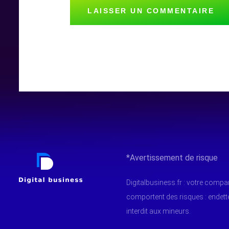
*Avertissement de risque
Digitalbusiness.fr : votre comp
comportent des risques : endet
interdit aux mineurs.