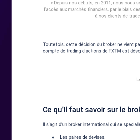
« Depuis nos débuts, en 2011, nous nous
l’accès aux marchés financiers, par le biais 
à nos clients de trade
Toutefois, cette décision du broker ne vient pa
compte de trading d’actions de FXTM est désorma
L
Ce qu’il faut savoir sur le br
Il s’agit d’un broker international qui se spécia
Les paires de devises.