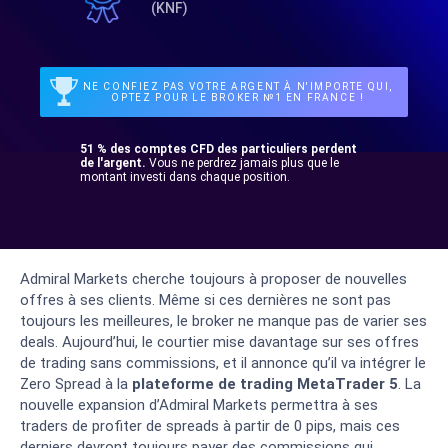
(KNF)
NE CONFIEZ PAS VOTRE ARGENT À N'IMPORTE QUI,
OPTEZ POUR LE BROKER №1 EN FRANCE !
51 % des comptes CFD des particuliers perdent
de l'argent.
Vous ne perdrez jamais plus que le
montant investi dans chaque position.
Admiral Markets cherche toujours à proposer de nouvelles
offres à ses clients. Même si ces dernières ne sont pas
toujours les meilleures, le broker ne manque pas de varier ses
deals. Aujourd’hui, le courtier mise davantage sur ses offres
de trading sans commissions, et il annonce qu’il va intégrer le
Zero Spread à la
plateforme de trading MetaTrader 5
. La
nouvelle expansion d’Admiral Markets permettra à ses
traders de profiter de spreads à partir de 0 pips, mais ces
derniers devront toujours payer des commissions qui