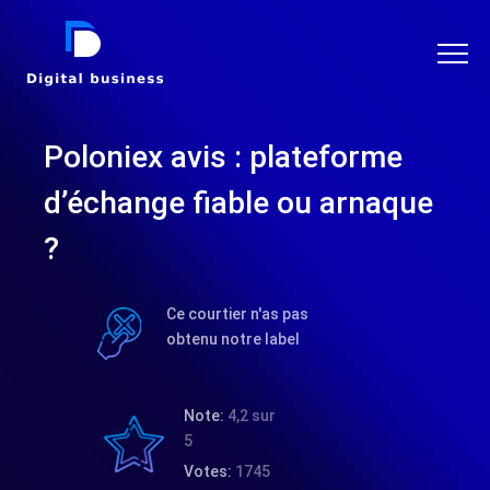
DIGITAL BUSINESS
Poloniex avis : plateforme
d’échange fiable ou arnaque
?
Ce courtier n'as pas
obtenu notre label
Note:
4,2 sur
5
Votes:
1745