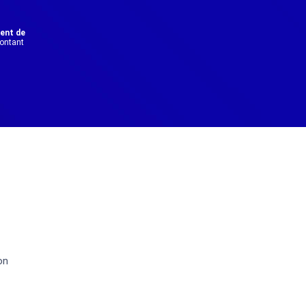
dent de
montant
on