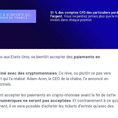
51 % des comptes CFD des particuliers per
T À N’IMPORTE QUI,
l'argent.
Vous ne perdrez jamais plus que le 
OKER DE FRANCE !
investi dans chaque position.
s aux Etats-Unis, va bientôt accepter des
paiements en
 ciné avec des cryptomonnaies
. Ce rêve, ou plutôt ce pas vers
ui l’a réalisé. Adam Aron, le CEO de la chaîne, l’a annoncé en
triels.
ient accepter les paiements en crypto-monnaie avant la fin de cette
numériques ne seront pas acceptées
. Et contrairement à ce qu’
ment, il ne sera possible d’acheter les tickets d’entrée qu’avec des