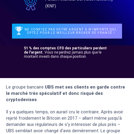
(KNF)
NE CONFIEZ PAS VOTRE ARGENT À N’IMPORTE QUI,
OPTEZ POUR LE MEILLEUR BROKER DE FRANCE !
51 % des comptes CFD des particuliers perdent
de l'argent.
Vous ne perdrez jamais plus que le
montant investi dans chaque position.
Le groupe bancaire
UBS met ses clients en garde contre
le marché très spéculatif et donc risqué des
cryptodevises
.
Il y a quelques temps, on aurait cru le contraire. Après avoir
rejeté froidement le Bitcoin en 2017 – allant même jusqu’à
demander aux régulateurs de s’y intéresser de plus près –
UBS semblait avoir changé d’avis dernièrement. Le groupe