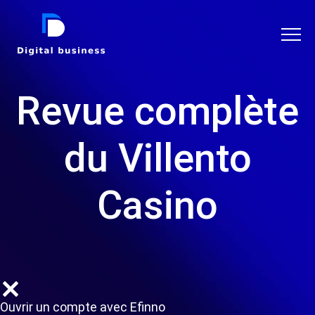
DIGITAL BUSINESS
Revue complète
du Villento
Casino
Ouvrir un compte avec Efinno