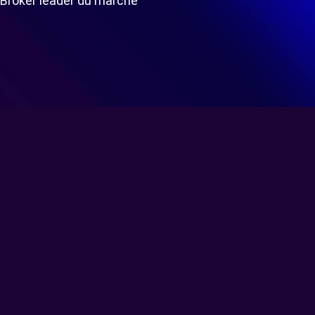
Broker leader du marché