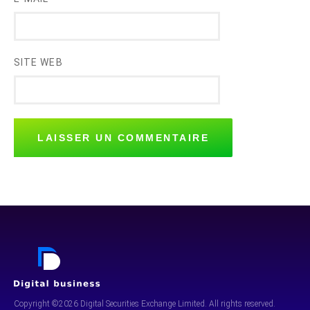
SITE WEB
Copyright ©2026 Digital Securities
Exchange Limited. All rights reserved.