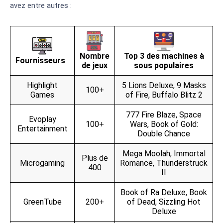
avez entre autres :
Nombre
Top 3 des machines à
Fournisseurs
de jeux
sous populaires
Highlight
5 Lions Deluxe, 9 Masks
100+
Games
of Fire, Buffalo Blitz 2
777 Fire Blaze, Space
Evoplay
100+
Wars, Book of Gold:
Entertainment
Double Chance
Mega Moolah, Immortal
Plus de
Microgaming
Romance, Thunderstruck
400
II
Book of Ra Deluxe, Book
GreenTube
200+
of Dead, Sizzling Hot
Deluxe