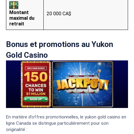
Montant
20 000 CA$
maximal du
retrait
Bonus et promotions au Yukon
Gold Casino
En matière d’offres promotionnelles, le yukon gold casino en
ligne Canada se distingue particulièrement pour son
originalité :