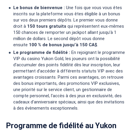
Le bonus de bienvenue :
Une fois que vous vous êtes
inscrits sur la plateforme vous êtes éligible à un bonus
sur vos deux premiers dépôts. Le premier vous donne
droit à
150 tours gratuits
qui représentent eux-mêmes
150 chances de remporter un jackpot allant jusqu’à 1
million de dollars. Le second dépôt vous donne
ensuite
100 % de bonus jusqu’à 150 CA$
.
Le programme de fidélité :
En rejoignant le programme
VIP du casino Yukon Gold, les joueurs ont la possibilité
d’accumuler des points fidélité dès leur inscription, leur
permettant d’accéder à différents statuts VIP avec des
avantages croissants. Parmi ces avantages, on retrouve
des bonus importants, des promotions VIP exclusives,
une priorité sur le service client, un gestionnaire de
compte personnel, l’accès à des jeux en exclusivité, des
cadeaux d’anniversaire spéciaux, ainsi que des invitations
à des évènements exceptionnels.
Programme de fidélité au Yukon