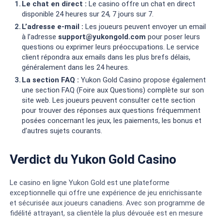
Le chat en direct :
Le casino offre un chat en direct
disponible 24 heures sur 24, 7 jours sur 7.
L’adresse e-mail :
Les joueurs peuvent envoyer un email
à l’adresse
support@yukongold.com
pour poser leurs
questions ou exprimer leurs préoccupations. Le service
client répondra aux emails dans les plus brefs délais,
généralement dans les 24 heures.
La section FAQ :
Yukon Gold Casino propose également
une section FAQ (Foire aux Questions) complète sur son
site web. Les joueurs peuvent consulter cette section
pour trouver des réponses aux questions fréquemment
posées concernant les jeux, les paiements, les bonus et
d’autres sujets courants.
Verdict du Yukon Gold Casino
Le casino en ligne Yukon Gold est une plateforme
exceptionnelle qui offre une expérience de jeu enrichissante
et sécurisée aux joueurs canadiens. Avec son programme de
fidélité attrayant, sa clientèle la plus dévouée est en mesure