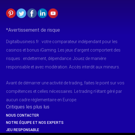
*Avertissement de risque
Digitalbusiness.fr : votre comparateur indépendant pour les
casinos et bonus iGaming. Les jeux d'argent comportent des
risques : endettement, dépendance. Jouez de manière
responsable et avec modération. Accès interdit aux mineurs.
Avant de démarrer une activité de trading, faites le point sur vos
compétences et celles nécessaires. Le trading n’étant géré par
aucun cadre réglementaire en Europe.
Critiques les plus lus
NOUS CONTACTER
NOTRE ÉQUIPE ET NOS EXPERTS
JEU RESPONSABLE