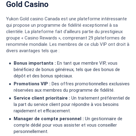
Gold Casino
Yukon Gold casino Canada est une plateforme intéressante
qui propose un programme de fidélité exceptionnel à sa
clientèle. La plateforme fait d’ailleurs partie du prestigieux
groupe « Casino Rewards », comprenant 29 plateformes de
renommée mondiale. Les membres de ce club VIP ont droit à
divers avantages tels que :
Bonus importants :
En tant que membre VIP, vous
bénéficiez de bonus généreux, tels que des bonus de
dépôt et des bonus spéciaux.
Promotions VIP :
Des offres promotionnelles exclusives
réservées aux membres du programme de fidélité.
Service client prioritaire :
Un traitement préférentiel de
la part du service client pour répondre à vos besoins
rapidement et efficacement.
Manager de compte personnel :
Un gestionnaire de
compte dédié pour vous assister et vous conseiller
personnellement.