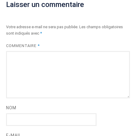
Laisser un commentaire
Votre adresse e-mail ne sera pas publiée.
Les champs obligatoires
sont indiqués avec
*
COMMENTAIRE
*
NOM
E-MAIL