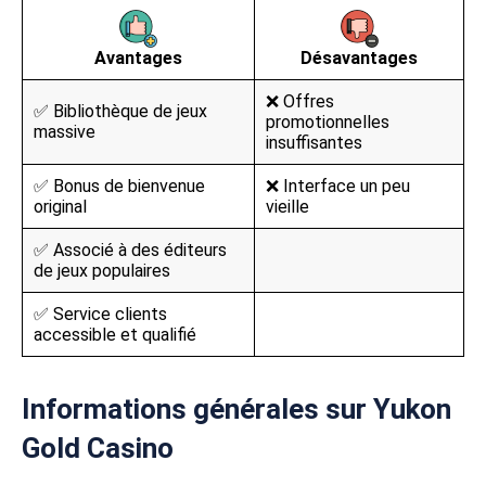
Avantages
Désavantages
❌ Offres
✅ Bibliothèque de jeux
promotionnelles
massive
insuffisantes
✅ Bonus de bienvenue
❌ Interface un peu
original
vieille
✅ Associé à des éditeurs
de jeux populaires
✅ Service clients
accessible et qualifié
Informations générales sur Yukon
Gold Casino