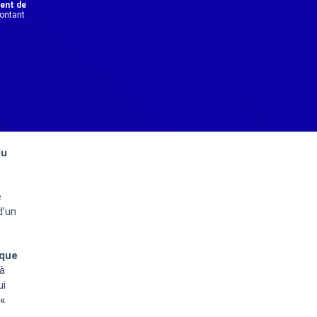
dent de
montant
du
e
d’un
ique
 à
ui
 «