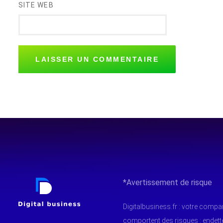
SITE WEB
*Avertissement de risque
Digitalbusiness.fr : votre comp
comportent des risques : endet