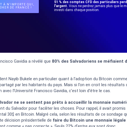
51 % des comptes CFD des particuliers per
T À N’IMPORTE QUI,
l'argent.
Vous ne perdrez jamais plus que le 
OKER DE FRANCE !
investi dans chaque position.
rancisco Gavidia a révélé que
80% des Salvadoriens se méfiaient 
ent Nayib Bukele en particulier quant à l’adoption du Bitcoin comm
partagé par les habitants du pays. Mais si l’on en croit les résultats 
 avec l’Université Francisco Gavidia, c’est loin d’être le cas.
lvador ne se sentent pas prêts à accueillir la monnaie numér
nt du Salvador pour faciliter les choses. Pour rappel, il avait promis
tal 30$ en Bitcoin. Malgré cela, selon les résultats de ce sondage q
te décision présidentielle de
faire du Bitcoin une monnaie légale
èrent comme « pas correcte ». Seuls 22% d’entre eux sont donc