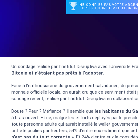
NE CONFIEZ PAS VOTRE ARGEN
OPTEZ POUR LE MEILLEUR BR
Un sondage réalisé par l’institut Disruptiva avec l’Université F
Bitcoin et n’étaient pas prêts à l’adopter
.
Face à l’enthousiasme du gouvernement salvadorien, du présid
monnaie officielle locale, on aurait cru que ce sentiment était 
sondage récent, réalisé par l’institut Disruptiva en collaboration
Doute ? Peur ? Méfiance ? Il semble que
les habitants du Sa
à bras ouvert. Et ce, malgré les efforts déployés par le préside
toute personne adulte qui aurait installé le wallet gouvernemen
ont été publiés par Reuters, 54% d’entre eux estiment que cet
n’est pas du tout correcte »
. Et 24% d’entre eux la consid