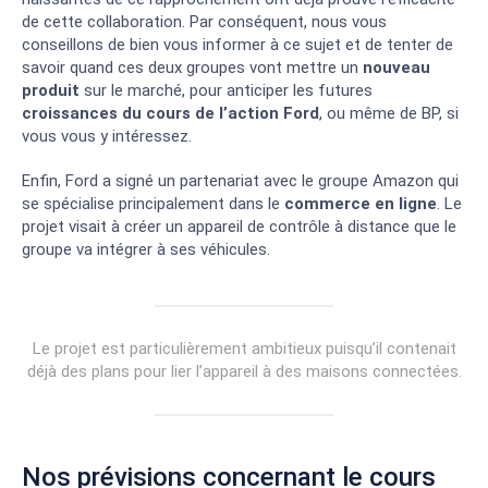
de cette collaboration. Par conséquent, nous vous
conseillons de bien vous informer à ce sujet et de tenter de
BROKER
AVANTAGES
NOTE
savoir quand ces deux groupes vont mettre un
nouveau
produit
sur le marché, pour anticiper les futures
croissances du cours de l’action Ford
, ou même de BP, si
Des frais bas
vous vous y intéressez.
comparés à la
concurrence
Enfin, Ford a signé un partenariat avec le groupe Amazon qui
Plateforme ultra
5
/5
se spécialise principalement dans le
commerce en ligne
. Le
sécurisée et
régulée
projet visait à créer un appareil de contrôle à distance que le
groupe va intégrer à ses véhicules.
Copy Trading
disponible
Grande
communauté de
traders
Le projet est particulièrement ambitieux puisqu’il contenait
déjà des plans pour lier l’appareil à des maisons connectées.
Nos prévisions concernant le cours