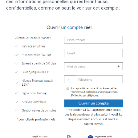
des informations personnelles qui resteront aussi
BROKER
AVANTAGES
NOTE
confidentielles, comme on peut le voir sur cet exemple :
Des frais bas
comparés à la
concurrence
Plateforme ultra
5
/5
sécurisée et
régulée
Copy Trading
disponible
Grande
communauté de
traders