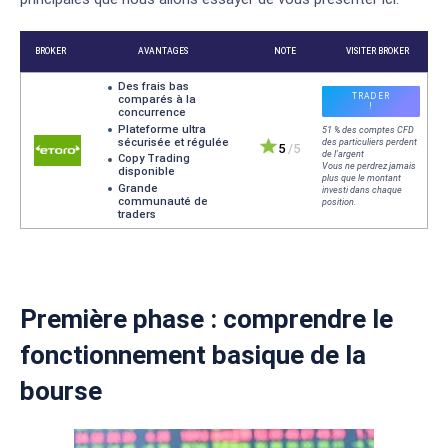
BROKER
AVANTAGES
NOTE
Première phase : comprendre le
Des frais bas
comparés à la
fonctionnement basique de la
concurrence
Plateforme ultra
bourse
sécurisée et régulée
5
/5
Copy Trading
disponible