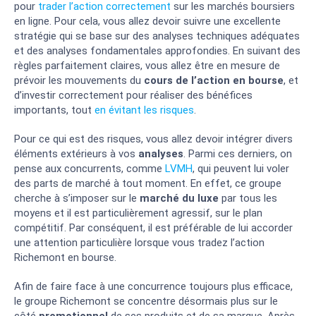
pour
trader l’action correctement
sur les marchés boursiers
en ligne. Pour cela, vous allez devoir suivre une excellente
stratégie qui se base sur des analyses techniques adéquates
et des analyses fondamentales approfondies. En suivant des
règles parfaitement claires, vous allez être en mesure de
prévoir les mouvements du
cours de l’action en bourse
, et
d’investir correctement pour réaliser des bénéfices
importants, tout
en évitant les risques
.
Pour ce qui est des risques, vous allez devoir intégrer divers
éléments extérieurs à vos
analyses
. Parmi ces derniers, on
pense aux concurrents, comme
LVMH
, qui peuvent lui voler
des parts de marché à tout moment. En effet, ce groupe
BROKER
AVANTAGES
NOTE
cherche à s’imposer sur le
marché du luxe
par tous les
moyens et il est particulièrement agressif, sur le plan
Des frais bas
compétitif. Par conséquent, il est préférable de lui accorder
comparés à la
une attention particulière lorsque vous tradez l’action
concurrence
Richemont en bourse.
Plateforme ultra
5
/5
sécurisée et
Afin de faire face à une concurrence toujours plus efficace,
régulée
le groupe Richemont se concentre désormais plus sur le
Copy Trading
côté
promotionnel
de ses produits et de sa marque. Après