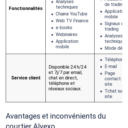
Analyses
de trading
techniques
Fonctionnalités
Application
Chaine YouTube
mobile
Web TV Finance
Signaux de
e-books
trading
Webinaires
Analyses
Application
techniques
mobile
Mode dém
Téléphone
E-mail
Disponible 24 h/24
et 7j/7 par email,
Page
Service client
chat en direct,
contact sur
téléphone et
site
réseaux sociaux.
Tchat sur l
site
Avantages et inconvénients du
courtier Alvexo