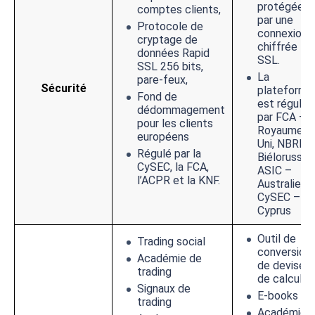
protégées
comptes clients,
par une
Protocole de
connexion
cryptage de
chiffrée
données Rapid
SSL.
SSL 256 bits,
La
pare-feux,
Sécurité
plateforme
Fond de
est régulée
dédommagement
par FCA –
pour les clients
Royaume-
européens
Uni, NBRB 
Régulé par la
Biélorussie,
CySEC, la FCA,
ASIC –
l’ACPR et la KNF.
Australie,
CySEC –
Cyprus
Outil de
Trading social
conversion
Académie de
de devise e
trading
de calcul
Signaux de
E-books
trading
Académie