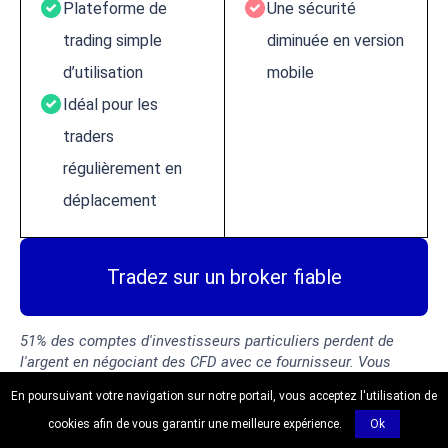
Plateforme de
Une sécurité
trading simple
diminuée en version
d’utilisation
mobile
Idéal pour les
traders
régulièrement en
déplacement
Tradez sur un broker fiable
51% des comptes d'investisseurs particuliers perdent de
l'argent en négociant des CFD avec ce fournisseur. Vous
devez vous demander si vous pouvez vous permettre de
En poursuivant votre navigation sur notre portail, vous acceptez l'utilisation de
prendre le risque élevé de perdre votre argent. Vous ne
perdrez jamais plus que le montant investi dans chaque
cookies afin de vous garantir une meilleure expérience.
Ok
position.