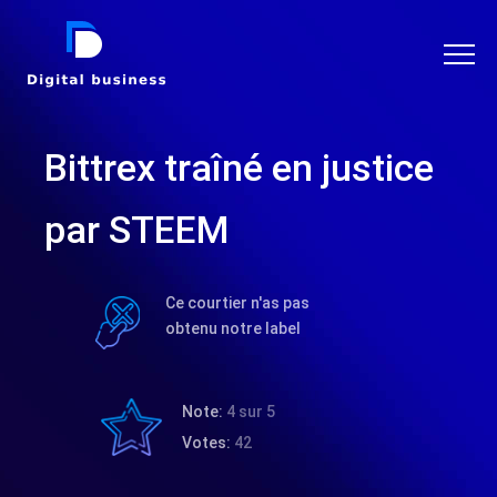
DIGITAL BUSINESS
Bittrex traîné en justice
par STEEM
Ce courtier n'as pas
obtenu notre label
Note:
4 sur 5
Votes:
42