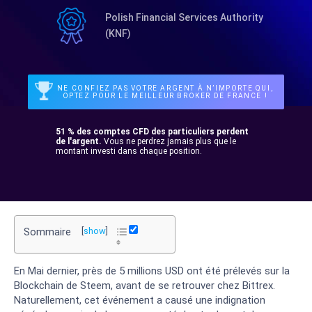
Polish Financial Services Authority
(KNF)
NE CONFIEZ PAS VOTRE ARGENT À N’IMPORTE QUI,
OPTEZ POUR LE MEILLEUR BROKER DE FRANCE !
51 % des comptes CFD des particuliers perdent
de l'argent.
Vous ne perdrez jamais plus que le
montant investi dans chaque position.
Sommaire
[
show
]
En Mai dernier, près de 5 millions USD ont été prélevés sur la
Blockchain de Steem, avant de se retrouver chez Bittrex.
Naturellement, cet événement a causé une indignation