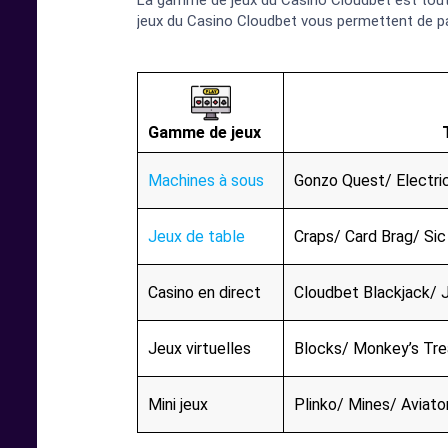
La gamme de jeux du Casino Cloudbet est tout
jeux du Casino Cloudbet vous permettent de pa
Gamme de jeux
Machines à sous
Gonzo Quest/ Electri
Jeux de table
Craps/ Card Brag/ Sic
Casino en direct
Cloudbet Blackjack/ 
Jeux virtuelles
Blocks/ Monkey’s Tre
Mini jeux
Plinko/ Mines/ Aviato