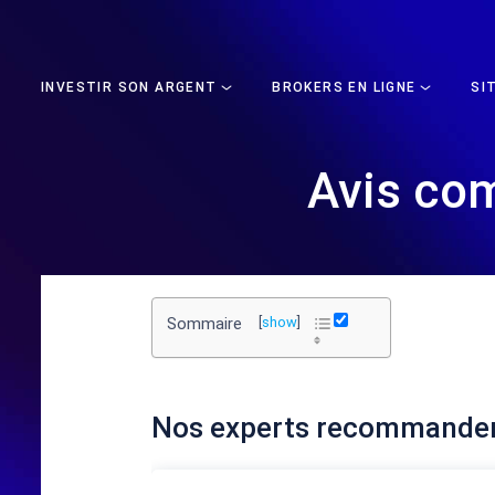
INVESTIR SON ARGENT
BROKERS EN LIGNE
SI
Avis co
Sommaire
[
show
]
Nos experts recommandent 