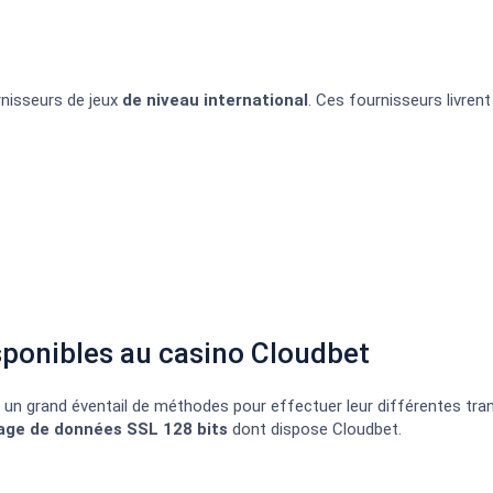
rnisseurs de jeux
de niveau international
. Ces fournisseurs livre
ponibles au casino Cloudbet
s un grand éventail de méthodes pour effectuer leur différentes tra
tage de données SSL 128 bits
dont dispose Cloudbet.