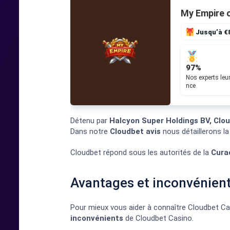
My Empire 
Jusqu’à €8
97%
Nos experts leur
nce
Détenu par
Halcyon Super Holdings BV, Clo
Dans notre
Cloudbet avis
nous détaillerons la
Cloudbet répond sous les autorités de la
Cura
Avantages et inconvénien
Pour mieux vous aider à connaître Cloudbet Ca
inconvénients
de Cloudbet Casino.