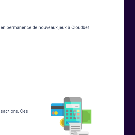
nt en permanence de nouveaux jeux à Cloudbet.
nsactions. Ces