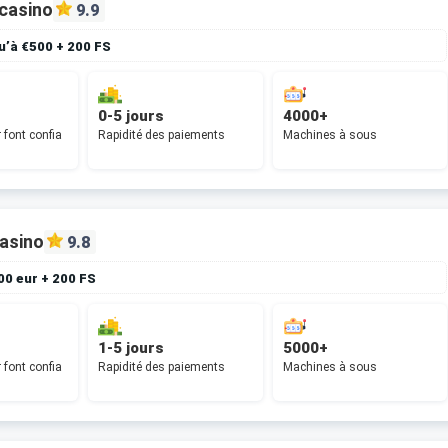
casino
9.9
’à €500 + 200 FS
0-5 jours
4000+
 font confia
Rapidité des paiements
Machines à sous
asino
9.8
0 eur + 200 FS
1-5 jours
5000+
 font confia
Rapidité des paiements
Machines à sous