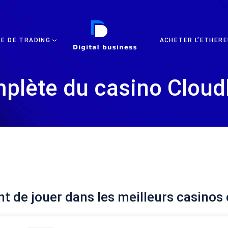
DIGITAL BUSINESS
TE DE TRADING
ACHETER L’ETHERE
mplète du casino Cloud
de jouer dans les meilleurs casinos 