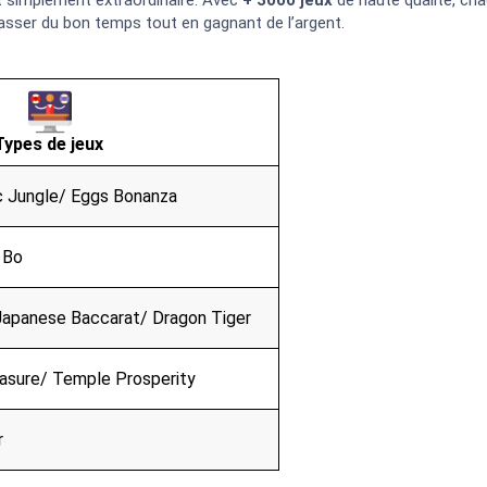
 simplement extraordinaire. Avec
+ 3000 jeux
de haute qualité, ch
sser du bon temps tout en gagnant de l’argent.
Types de jeux
c Jungle/ Eggs Bonanza
 Bo
Japanese Baccarat/ Dragon Tiger
asure/ Temple Prosperity
r