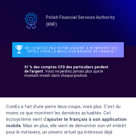
Polish Financial Services Authority
(KNF)
NE CONFIEZ PAS VOTRE ARGENT À N’IMPORTE QUI,
OPTEZ POUR LE MEILLEUR BROKER DE FRANCE !
51 % des comptes CFD des particuliers perdent
de l'argent.
Vous ne perdrez jamais plus que le
montant investi dans chaque position.
CoinEx a fait d’une pierre deux coups, voire plus. C’est du
moins ce que montrent les dernières actualités. Cet
écosystème vient d’
ajouter le français à son application
mobile
. Mais en plus, elle vient de démontrer son vif intérêt
pour le métavers, un univers virtuel qui intéresse déjà