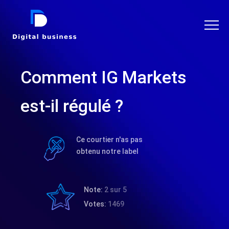
DIGITAL BUSINESS
Comment IG Markets
est-il régulé ?
Ce courtier n'as pas
obtenu notre label
Note:
2 sur 5
Votes:
1469