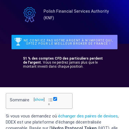
Polish Financial Services Authority
(KNF)
NE CONFIEZ PAS VOTRE ARGENT À N’IMPORTE QUI,
OPTEZ POUR LE MEILLEUR BROKER DE FRANCE !
51 % des comptes CFD des particuliers perdent
de l'argent.
Vous ne perdrez jamais plus que le
montant investi dans chaque position.
Sommaire
[
show
]
Si vous vous demandez où
échanger des paires de devises
,
DDEX est une plateforme d’échange décentralisée
convenable. Basée sur l’
Hydro Protocol Token
(HOT), elle