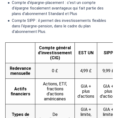
Compte d’épargne-placement : c’est un compte
d’épargne fiscalement avantageux qui fait partie des
plans d’abonnement Standard et Plus
Compte SIPP : il permet des investissements flexibles
dans l’épargne-pension, dans le cadre du plan
d’abonnement Plus.
Compte général
d’investissement
EST UN
SIPP
(CIG)
Redevance
0 £
4,99 £
9,99 £
mensuelle
Actions, ETF,
GIA +
GIA +
Actifs
fractions
plus
plus
financiers
d’actions
d’actions
d’actions
américaines
GIA +
GIA +
Types de
De
limite,
limite,