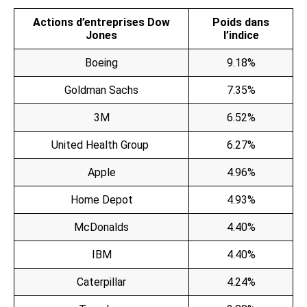
Actions d’entreprises Dow
Poids dans
Jones
l’indice
Boeing
9.18%
Goldman Sachs
7.35%
3M
6.52%
United Health Group
6.27%
Apple
4.96%
Home Depot
4.93%
McDonalds
4.40%
IBM
4.40%
Caterpillar
4.24%