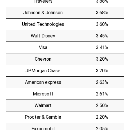
Travelers
3.88%
Johnson & Johnson
3.68%
United Technologies
3.60%
Walt Disney
3.45%
Visa
3.41%
Chevron
3.20%
JPMorgan Chase
3.20%
American express
2.63%
Microsoft
2.61%
Walmart
2.50%
Procter & Gamble
2.20%
Exxonmobil
2.05%