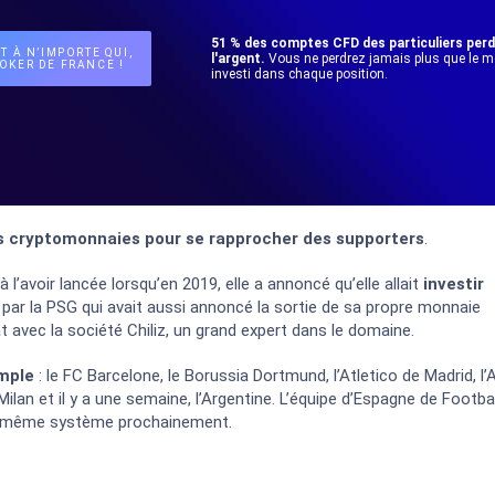
51 % des comptes CFD des particuliers per
T À N’IMPORTE QUI,
l'argent.
Vous ne perdrez jamais plus que le 
OKER DE FRANCE !
investi dans chaque position.
es cryptomonnaies pour se rapprocher des supporters
.
 l’avoir lancée lorsqu’en 2019, elle a annoncé qu’elle allait
investir
ès, par la PSG qui avait aussi annoncé la sortie de sa propre monnaie
t avec la société Chiliz, un grand expert dans le domaine.
emple
: le FC Barcelone, le Borussia Dortmund, l’Atletico de Madrid, l’
lan et il y a une semaine, l’Argentine. L’équipe d’Espagne de Footbal
 le même système prochainement.