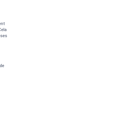
ent
Cela
ises
 de