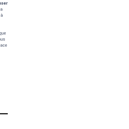
nser
 a
 à
 que
nus
face