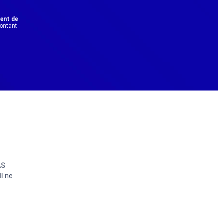
dent de
montant
AS
l ne