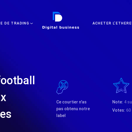
DIGITAL BUSINESS
TE DE TRADING
ACHETER L’ETHERE
football
ux
Ce courtier n'as
Note:
4 su
pas obtenu notre
ies
Votes:
60
label