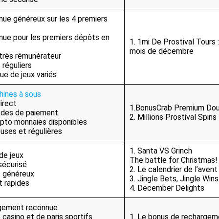
nue généreux sur les 4 premiers
nue pour les premiers dépôts en
1. 1mi De Prostival Tours :
mois de décembre
très rémunérateur
réguliers
e de jeux variés
ines à sous
direct
1.BonusCrab Premium Dou
des de paiement
2. Millions Prostival Spins
ypto monnaies disponibles
uses et régulières
1. Santa VS Grinch
de jeux
The battle for Christmas!
 sécurisé
2. Le calendrier de l’avent
s généreux
3. Jingle Bets, Jingle Wins
t rapides
4. December Delights
rgement reconnue
e casino et de paris sportifs
1. Le bonus de recharge