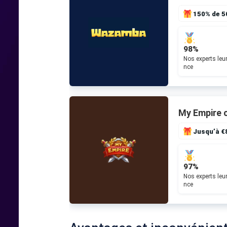
150% de 50
98%
Nos experts leur
nce
My Empire 
Jusqu’à €8
97%
Nos experts leur
nce