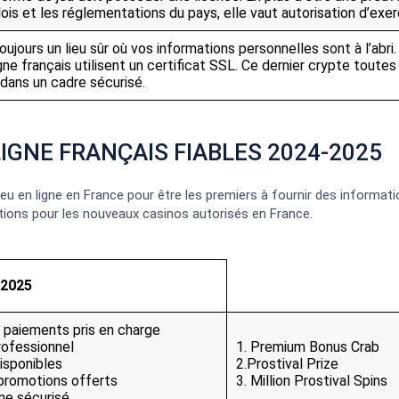
ois et les réglementations du pays, elle vaut autorisation d’exer
oujours un lieu sûr où vos informations personnelles sont à l’abr
igne français utilisent un certificat SSL. Ce dernier crypte tout
dans un cadre sécurisé.
IGNE FRANÇAIS FIABLES 2024-2025
 en ligne en France pour être les premiers à fournir des information
ptions pour les nouveaux casinos autorisés en France.
-2025
 paiements pris en charge
rofessionnel
1. Premium Bonus Crab
isponibles
2.Prostival Prize
 promotions offerts
3. Million Prostival Spins
gne sécurisé