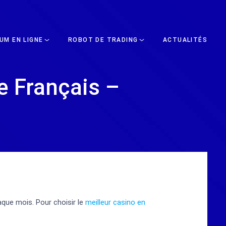
UM EN LIGNE
ROBOT DE TRADING
ACTUALITÉS
e Français –
que mois. Pour choisir le
meilleur casino en