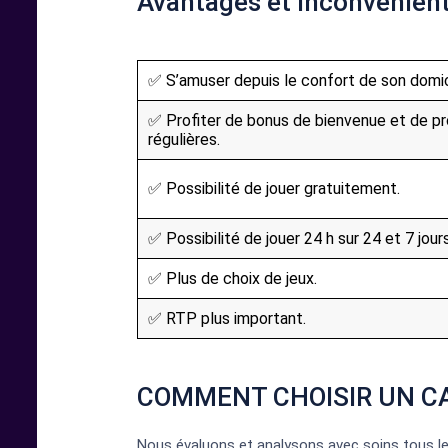
Avantages et inconvénient
✅ S’amuser depuis le confort de son domic
✅ Profiter de bonus de bienvenue et de p
régulières.
✅ Possibilité de jouer gratuitement.
✅ Possibilité de jouer 24 h sur 24 et 7 jours
✅ Plus de choix de jeux.
✅ RTP plus important.
COMMENT CHOISIR UN CA
Nous évaluons et analysons avec soins tous le