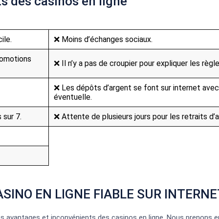
s des casinos en ligne
ile.
❌ Moins d’échanges sociaux.
romotions
❌ Il n’y a pas de croupier pour expliquer les règle
❌ Les dépôts d’argent se font sur internet avec l
éventuelle.
 sur 7.
❌ Attente de plusieurs jours pour les retraits d’
SINO EN LIGNE FIABLE SUR INTERNE
s avantages et inconvénients des casinos en ligne. Nous prenons e