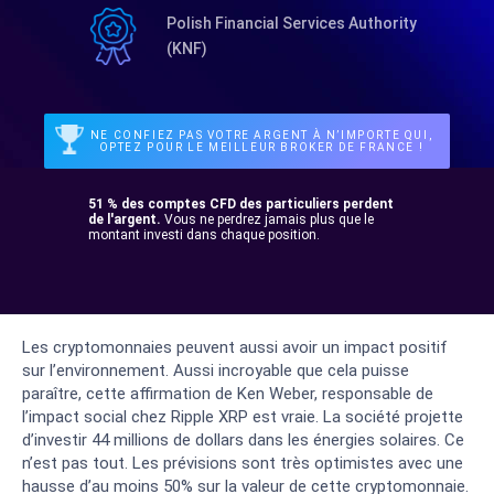
Polish Financial Services Authority
(KNF)
NE CONFIEZ PAS VOTRE ARGENT À N’IMPORTE QUI,
OPTEZ POUR LE MEILLEUR BROKER DE FRANCE !
51 % des comptes CFD des particuliers perdent
de l'argent.
Vous ne perdrez jamais plus que le
montant investi dans chaque position.
Les cryptomonnaies peuvent aussi avoir un impact positif
sur l’environnement. Aussi incroyable que cela puisse
paraître, cette affirmation de Ken Weber, responsable de
l’impact social chez Ripple XRP est vraie. La société projette
d’investir 44 millions de dollars dans les énergies solaires. Ce
n’est pas tout. Les prévisions sont très optimistes avec une
hausse d’au moins 50% sur la valeur de cette cryptomonnaie.