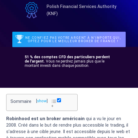
Polish Financial Services Authority
(KNF)
NE CONFIEZ PAS VOTRE ARGENT À N’IMPORTE QUI,
OPTEZ POUR LE MEILLEUR BROKER DE FRANCE !
51 % des comptes CFD des particuliers perdent
de l'argent.
Vous ne perdrez jamais plus que le
montant investi dans chaque position.
Sommaire
[
show
]
Robinhood est un broker américain
qui a vu le jour en
2008. Créé dans le but de rendre plus accessible le trading, il
s’adresse à une cible jeune. Il est accessible depuis le web et