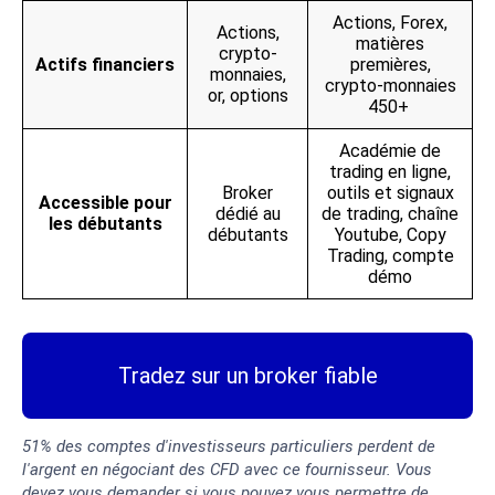
Actions, Forex,
Actions,
matières
crypto-
Actifs financiers
premières,
monnaies,
crypto-monnaies
or, options
450+
Académie de
trading en ligne,
Broker
outils et signaux
Accessible pour
dédié au
de trading, chaîne
les débutants
débutants
Youtube, Copy
Trading, compte
démo
Tradez sur un broker fiable
51% des comptes d'investisseurs particuliers perdent de
l'argent en négociant des CFD avec ce fournisseur. Vous
devez vous demander si vous pouvez vous permettre de