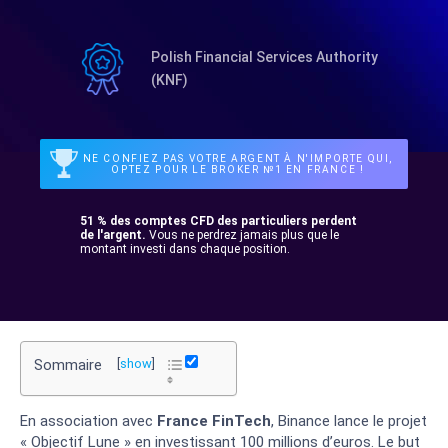
Polish Financial Services Authority
(KNF)
NE CONFIEZ PAS VOTRE ARGENT À N'IMPORTE QUI,
OPTEZ POUR LE BROKER №1 EN FRANCE !
51 % des comptes CFD des particuliers perdent
de l'argent.
Vous ne perdrez jamais plus que le
montant investi dans chaque position.
Sommaire
[
show
]
En association avec
France FinTech
, Binance lance le projet
« Objectif Lune » en investissant 100 millions d’euros. Le but