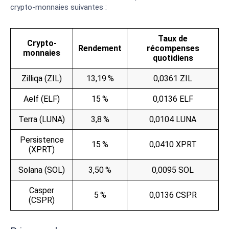
crypto-monnaies suivantes :
Taux de
Crypto-
Rendement
récompenses
monnaies
quotidiens
Zilliqa (ZIL)
13,19 %
0,0361 ZIL
Aelf (ELF)
15 %
0,0136 ELF
Terra (LUNA)
3,8 %
0,0104 LUNA
Persistence
15 %
0,0410 XPRT
(XPRT)
Solana (SOL)
3,50 %
0,0095 SOL
Casper
5 %
0,0136 CSPR
(CSPR)