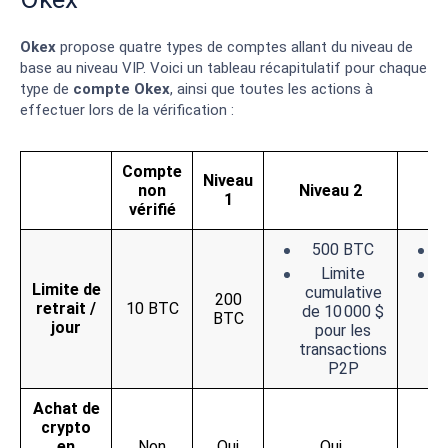
Okex
propose quatre types de comptes allant du niveau de
base au niveau VIP. Voici un tableau récapitulatif pour chaque
type de
compte Okex
, ainsi que toutes les actions à
effectuer lors de la vérification :
Compte
Niveau
non
Niveau 2
N
1
vérifié
500 BTC
Limite
Limite de
cumulative
c
200
retrait /
10 BTC
de 10 000 $
d
BTC
jour
pour les
transactions
tr
P2P
Achat de
crypto
en
Non
Oui
Oui